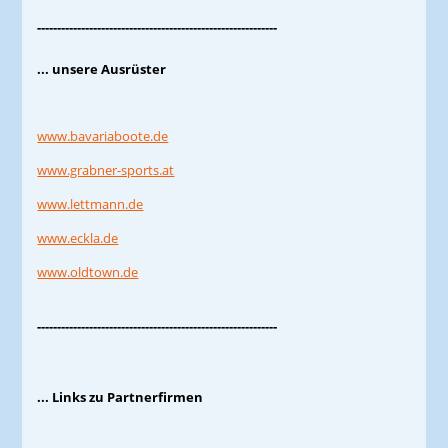
------------------------------------------------------------
... unsere Ausrüster
www.bavariaboote.de
www.grabner-sports.at
www.lettmann.de
www.eckla.de
www.oldtown.de
------------------------------------------------------------
... Links zu Partnerfirmen